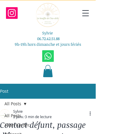
Sylvie​
06.72.42.51.88
​​9h-19h hors dimanche et jours fériés
Post
All Posts
Sylvie
All Posts
2 janv.
3 min de lecture
Contact défunt, passage
Allan Kardec