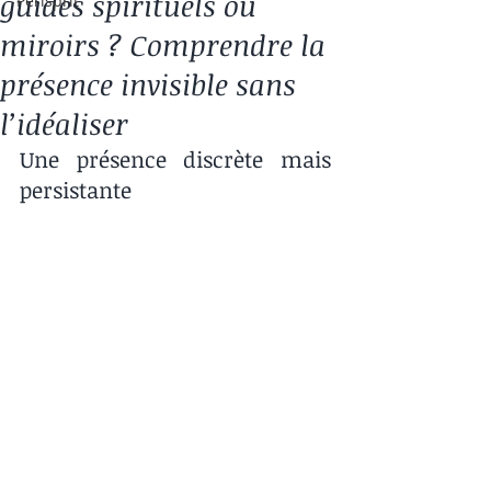
guides spirituels ou
Périsprit
miroirs ? Comprendre la
présence invisible sans
l’idéaliser
Une présence discrète mais 
persistante