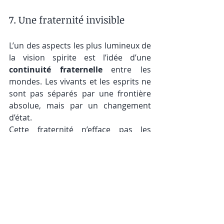
7. Une fraternité invisible
L’un des aspects les plus lumineux de 
la vision spirite est l’idée d’une 
continuité fraternelle
 entre les 
mondes. Les vivants et les esprits ne 
sont pas séparés par une frontière 
absolue, mais par un changement 
d’état.
Cette fraternité n’efface pas les 
différences, mais elle rappelle une 
vérité essentielle : nous appartenons 
tous à une même humanité élargie, 
engagée dans un même mouvement 
d’évolution.
Cette idée transforme le regard porté 
sur l’invisible. Il ne s’agit plus de le 