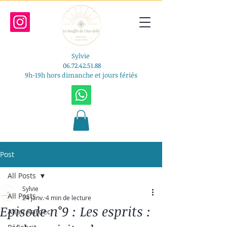
Sylvie​
06.72.42.51.88
​​9h-19h hors dimanche et jours fériés
Post
All Posts
Sylvie
All Posts
24 janv.
4 min de lecture
Episode n°9 : Les esprits :
Allan Kardec